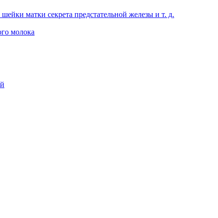
 шейки матки секрета предстательной железы и т. д.
ого молока
ий