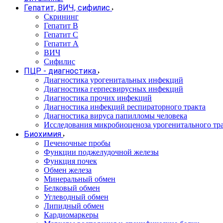
Гепатит, ВИЧ, сифилис
Скрининг
Гепатит В
Гепатит С
Гепатит А
ВИЧ
Сифилис
ПЦР - диагностика
Диагностика урогенитальных инфекций
Диагностика герпесвирусных инфекций
Диагностика прочих инфекций
Диагностика инфекций респираторного тракта
Диагностика вируса папилломы человека
Исследования микробиоценоза урогенитального тр
Биохимия
Печеночные пробы
Функции поджелудочной железы
Функция почек
Обмен железа
Минеральный обмен
Белковый обмен
Углеводный обмен
Липидный обмен
Кардиомаркеры