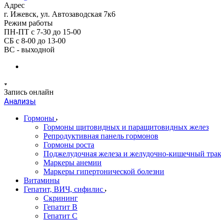
Адрес
г. Ижевск, ул. Автозаводская 7к6
Режим работы
ПН-ПТ с 7-30 до 15-00
СБ с 8-00 до 13-00
ВС - выходной
Запись онлайн
Анализы
Гормоны
Гормоны щитовидных и паращитовидных желез
Репродуктивная панель гормонов
Гормоны роста
Поджелудочная железа и желудочно-кишечный тра
Маркеры анемии
Маркеры гипертонической болезни
Витамины
Гепатит, ВИЧ, сифилис
Скрининг
Гепатит В
Гепатит С