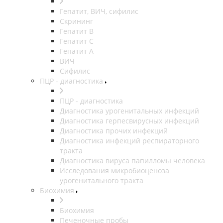
Гепатит, ВИЧ, сифилис
Скрининг
Гепатит В
Гепатит С
Гепатит А
ВИЧ
Сифилис
ПЦР - диагностика
ПЦР - диагностика
Диагностика урогенитальных инфекций
Диагностика герпесвирусных инфекций
Диагностика прочих инфекций
Диагностика инфекций респираторного
тракта
Диагностика вируса папилломы человека
Исследования микробиоценоза
урогенитального тракта
Биохимия
Биохимия
Печеночные пробы