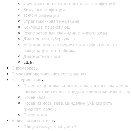
ИФА-диагностика урогенитальных инфекций
Вирусные инфекции
TORCH-инфекции
Стрептококковая инфекция
Коклюш и паракоклюш
Респираторные хламидии и микоплазмы
Диагностика туберкулеза
Напряженность иммунитета и эффективность
вакцинации от столбняка
Диагностика кори
Еще
Онкомаркеры
Гемостазиологические исследования
Бактериология
Посев из цервикального канала, уретры, влагалища,
шейки матки секрета предстательной железы и т. д.
Посев кала
Посев из носа, зева, миндалин, уха, мокроты,
грудного молока
Посев мочи
Аллергодиагностика
Общий иммуноглобулин Е