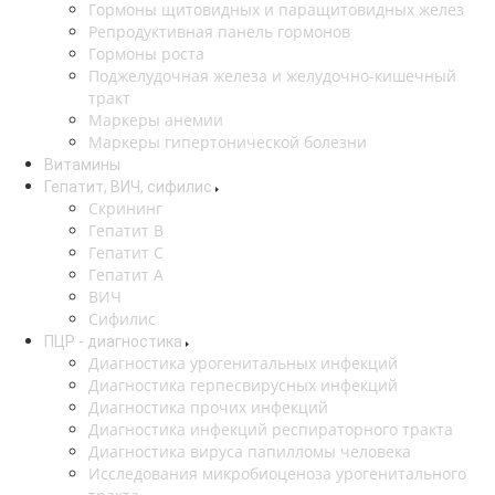
Гормоны щитовидных и паращитовидных желез
Репродуктивная панель гормонов
Гормоны роста
Поджелудочная железа и желудочно-кишечный
тракт
Маркеры анемии
Маркеры гипертонической болезни
Витамины
Гепатит, ВИЧ, сифилис
Скрининг
Гепатит В
Гепатит С
Гепатит А
ВИЧ
Сифилис
ПЦР - диагностика
Диагностика урогенитальных инфекций
Диагностика герпесвирусных инфекций
Диагностика прочих инфекций
Диагностика инфекций респираторного тракта
Диагностика вируса папилломы человека
Исследования микробиоценоза урогенитального