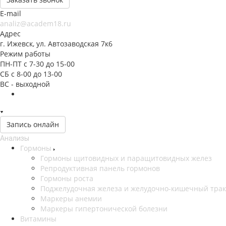
E-mail
analiz@academ18.ru
Адрес
г. Ижевск, ул. Автозаводская 7к6
Режим работы
ПН-ПТ с 7-30 до 15-00
СБ с 8-00 до 13-00
ВС - выходной
Запись онлайн
Анализы
Гормоны
Гормоны щитовидных и паращитовидных желез
Репродуктивная панель гормонов
Гормоны роста
Поджелудочная железа и желудочно-кишечный трак
Маркеры анемии
Маркеры гипертонической болезни
Витамины