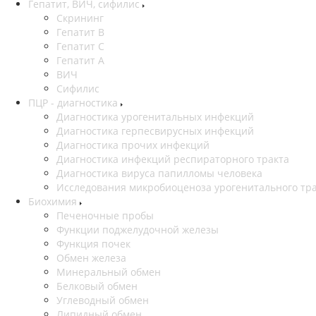
Гепатит, ВИЧ, сифилис
Скрининг
Гепатит В
Гепатит С
Гепатит А
ВИЧ
Сифилис
ПЦР - диагностика
Диагностика урогенитальных инфекций
Диагностика герпесвирусных инфекций
Диагностика прочих инфекций
Диагностика инфекций респираторного тракта
Диагностика вируса папилломы человека
Исследования микробиоценоза урогенитального тр
Биохимия
Печеночные пробы
Функции поджелудочной железы
Функция почек
Обмен железа
Минеральный обмен
Белковый обмен
Углеводный обмен
Липидный обмен