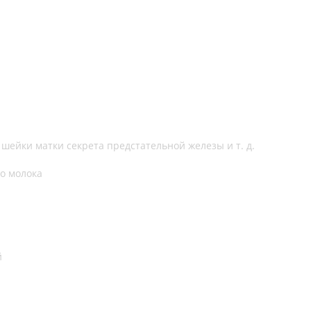
 шейки матки секрета предстательной железы и т. д.
го молока
й