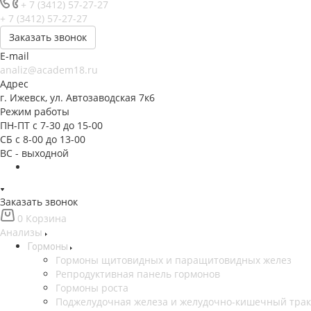
+ 7 (3412) 57-27-27
+ 7 (3412) 57-27-27
Заказать звонок
E-mail
analiz@academ18.ru
Адрес
г. Ижевск, ул. Автозаводская 7к6
Режим работы
ПН-ПТ с 7-30 до 15-00
СБ с 8-00 до 13-00
ВС - выходной
Заказать звонок
0
Корзина
Анализы
Гормоны
Гормоны щитовидных и паращитовидных желез
Репродуктивная панель гормонов
Гормоны роста
Поджелудочная железа и желудочно-кишечный трак