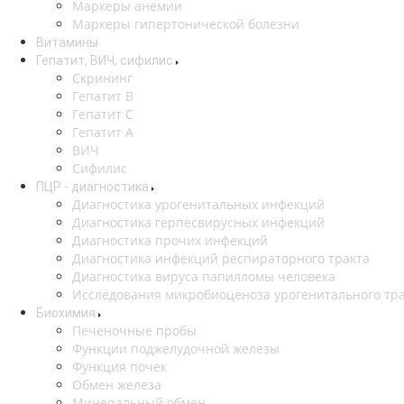
Маркеры анемии
Маркеры гипертонической болезни
Витамины
Гепатит, ВИЧ, сифилис
Скрининг
Гепатит В
Гепатит С
Гепатит А
ВИЧ
Сифилис
ПЦР - диагностика
Диагностика урогенитальных инфекций
Диагностика герпесвирусных инфекций
Диагностика прочих инфекций
Диагностика инфекций респираторного тракта
Диагностика вируса папилломы человека
Исследования микробиоценоза урогенитального тр
Биохимия
Печеночные пробы
Функции поджелудочной железы
Функция почек
Обмен железа
Минеральный обмен