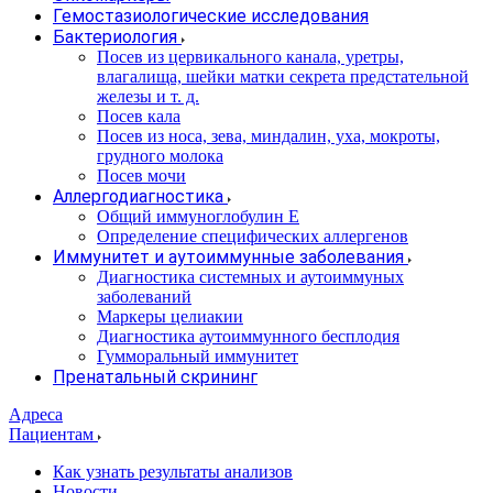
Гемостазиологические исследования
Бактериология
Посев из цервикального канала, уретры,
влагалища, шейки матки секрета предстательной
железы и т. д.
Посев кала
Посев из носа, зева, миндалин, уха, мокроты,
грудного молока
Посев мочи
Аллергодиагностика
Общий иммуноглобулин Е
Определение специфических аллергенов
Иммунитет и аутоиммунные заболевания
Диагностика системных и аутоиммуных
заболеваний
Маркеры целиакии
Диагностика аутоиммунного бесплодия
Гумморальный иммунитет
Пренатальный скрининг
Адреса
Пациентам
Как узнать результаты анализов
Новости