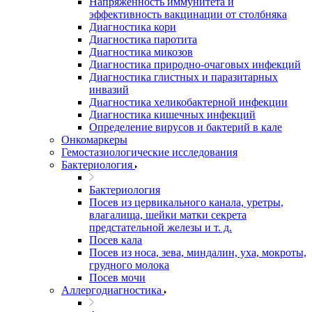
Напряженность иммунитета и
эффективность вакцинации от столбняка
Диагностика кори
Диагностика паротита
Диагностика микозов
Диагностика природно-очаговых инфекций
Диагностика глистных и паразитарных
инвазий
Диагностика хеликобактерной инфекции
Диагностика кишечных инфекций
Определение вирусов и бактерий в кале
Онкомаркеры
Гемостазиологические исследования
Бактериология
Бактериология
Посев из цервикального канала, уретры,
влагалища, шейки матки секрета
предстательной железы и т. д.
Посев кала
Посев из носа, зева, миндалин, уха, мокроты,
грудного молока
Посев мочи
Аллергодиагностика