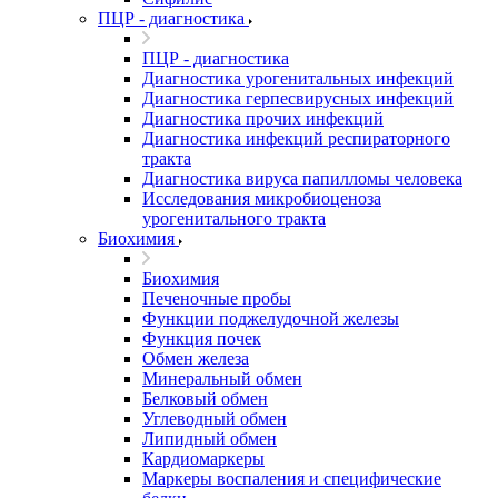
ПЦР - диагностика
ПЦР - диагностика
Диагностика урогенитальных инфекций
Диагностика герпесвирусных инфекций
Диагностика прочих инфекций
Диагностика инфекций респираторного
тракта
Диагностика вируса папилломы человека
Исследования микробиоценоза
урогенитального тракта
Биохимия
Биохимия
Печеночные пробы
Функции поджелудочной железы
Функция почек
Обмен железа
Минеральный обмен
Белковый обмен
Углеводный обмен
Липидный обмен
Кардиомаркеры
Маркеры воспаления и специфические