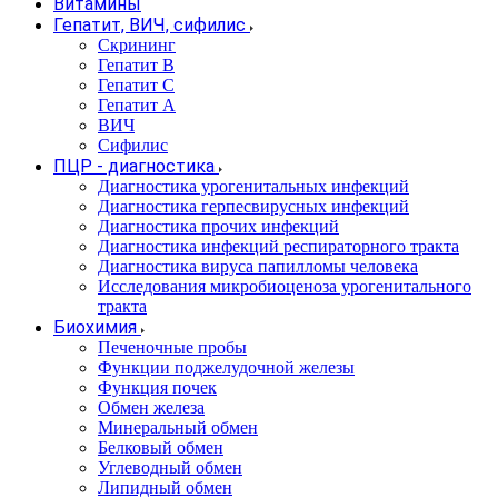
Витамины
Гепатит, ВИЧ, сифилис
Скрининг
Гепатит В
Гепатит С
Гепатит А
ВИЧ
Сифилис
ПЦР - диагностика
Диагностика урогенитальных инфекций
Диагностика герпесвирусных инфекций
Диагностика прочих инфекций
Диагностика инфекций респираторного тракта
Диагностика вируса папилломы человека
Исследования микробиоценоза урогенитального
тракта
Биохимия
Печеночные пробы
Функции поджелудочной железы
Функция почек
Обмен железа
Минеральный обмен
Белковый обмен
Углеводный обмен
Липидный обмен