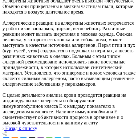
Аллергены животных обладают очень высокой «летучестью».
Обычно они прикреплены к мелким частицам пыли, которые
находятся в воздухе длительное время.
Аллергические реакции на аллергены животных встречаются
у работников зоопарков, цирков, ветлечебниц. Различные
реакции может вызвать шерстяная и меховая одежда. Одежда
человека, у которого есть кошка или собака дома, может
выступать в качестве источника аллергенов. Перья птиц и пух
(кур, гусей, уток) содержатся в подушках и перинах, а шерсть
различных животных в одеялах. Больным с этим типом
аллергией рекомендовано использовать такие постельные
принадлежности, в которых использован синтетический
материал. Установлено, что эпидермис и волос человека также
является сильным аллергеном, часто вызывающим различные
аллергические заболевания у парикмахеров.
С целью детального анализа крови проводится реакция на
индивидуальные аллергены и обнаружение
иммуноглобулинов класса Е к каждому показателю в
исследуемом комплексе. Наличие иммуноглобулина Е
свидетельствует об активности процесса в организме и о
высокой чувствительности к данному агенту.
Назад к списку