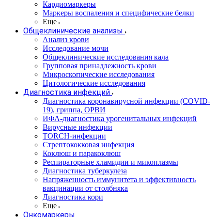
Кардиомаркеры
Маркеры воспаления и специфические белки
Еще
Общеклинические анализы
Анализ крови
Исследование мочи
Общеклинические исследования кала
Групповая принадлежность крови
Микроскопические исследования
Цитологические исследования
Диагностика инфекций
Диагностика коронавирусной инфекции (COVID-
19), гриппа, ОРВИ
ИФА-диагностика урогенитальных инфекций
Вирусные инфекции
TORCH-инфекции
Стрептококковая инфекция
Коклюш и паракоклюш
Респираторные хламидии и микоплазмы
Диагностика туберкулеза
Напряженность иммунитета и эффективность
вакцинации от столбняка
Диагностика кори
Еще
Онкомаркеры