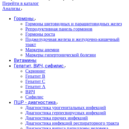
Перейти в каталог
Анализы
Гормоны
Гормоны щитовидных и паращитовидных желез
Репродуктивная панель гормонов
Гормоны роста
Поджелудочная железа и желудочно-кишечный
тракт
Маркеры анемии
Маркеры гипертонической болезни
Витамины
Гепатит, ВИЧ, сифилис
Скрининг
Гепатит В
Гепатит С
Гепатит А
ВИЧ
Сифилис
ПЦР - диагностика
Диагностика урогенитальных инфекций
Диагностика герпесвирусных инфекций
Диагностика прочих инфекций
Диагностика инфекций респираторного тракта
Диагностика вируса папилломы человека