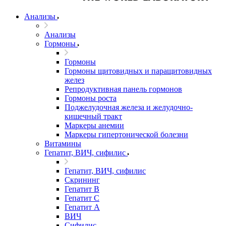
Анализы
Анализы
Гормоны
Гормоны
Гормоны щитовидных и паращитовидных
желез
Репродуктивная панель гормонов
Гормоны роста
Поджелудочная железа и желудочно-
кишечный тракт
Маркеры анемии
Маркеры гипертонической болезни
Витамины
Гепатит, ВИЧ, сифилис
Гепатит, ВИЧ, сифилис
Скрининг
Гепатит В
Гепатит С
Гепатит А
ВИЧ
Сифилис