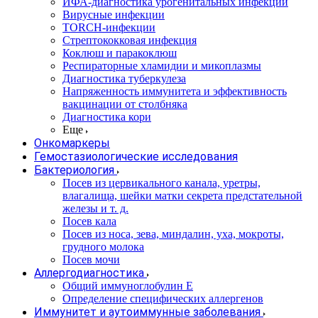
ИФА-диагностика урогенитальных инфекций
Вирусные инфекции
TORCH-инфекции
Стрептококковая инфекция
Коклюш и паракоклюш
Респираторные хламидии и микоплазмы
Диагностика туберкулеза
Напряженность иммунитета и эффективность
вакцинации от столбняка
Диагностика кори
Еще
Онкомаркеры
Гемостазиологические исследования
Бактериология
Посев из цервикального канала, уретры,
влагалища, шейки матки секрета предстательной
железы и т. д.
Посев кала
Посев из носа, зева, миндалин, уха, мокроты,
грудного молока
Посев мочи
Аллергодиагностика
Общий иммуноглобулин Е
Определение специфических аллергенов
Иммунитет и аутоиммунные заболевания