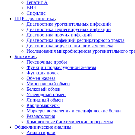
Гепатит А
ВИЧ
Сифилис
ПЦР - диагностика
Диагностика урогенитальных инфекций
Диагностика герпесвирусных инфекций
Диагностика прочих инфекций
Диагностика инфекций респираторного тракта
Диагностика вируса папилломы человека
Исследования микробиоценоза урогенитального тр
Биохимия
Печеночные пробы
Функции поджелудочной железы
Функция почек
Обмен железа
Минеральный обмен
Белковый обмен
Углеводный обмен
Липидный обмен
Кардиомаркеры
Маркеры воспаления и специфические белки
Ревматология
Комплексные биохимические программы
Общеклинические анализы
Анализ крови