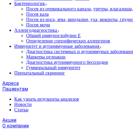
Бактериология
Посев из цервикального канала, уретры, влагалища,
Посев кала
Посев из носа, зева, миндалин, уха, мокроты, грудн
Посев мочи
Аллергодиагностика
Общий иммуноглобулин Е
Определение специфических аллергенов
Иммунитет и аутоиммунные заболевания
Диагностика системных и аутоиммуных заболеван
Маркеры целиакии
Диагностика аутоиммунного бесплодия
Гумморальный иммунитет
Пренатальный скрининг
Адреса
Пациентам
Как узнать результаты анализов
Новости
Статьи
Акции
О компании