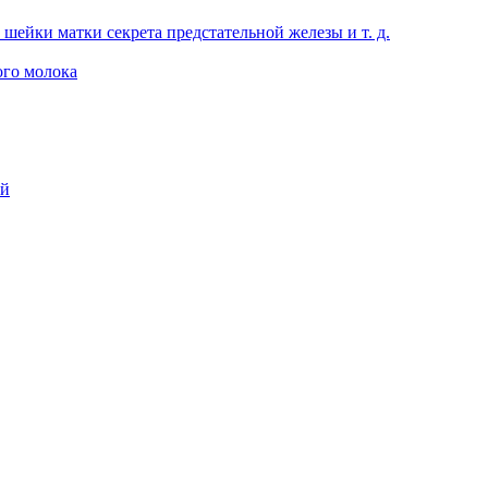
 шейки матки секрета предстательной железы и т. д.
ого молока
ий