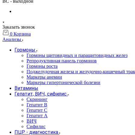
ВС - выходной
Заказать звонок
0
Корзина
Анализы
Гормоны
Гормоны щитовидных и паращитовидных желез
Репродуктивная панель гормонов
Гормоны роста
Поджелудочная железа и желудочно-кишечный тра
Маркеры анемии
Маркеры гипертонической болезни
Витамины
Гепатит, ВИЧ, сифилис
Скрининг
Гепатит В
Гепатит С
Гепатит А
ВИЧ
Сифилис
ПЦР - диагностика