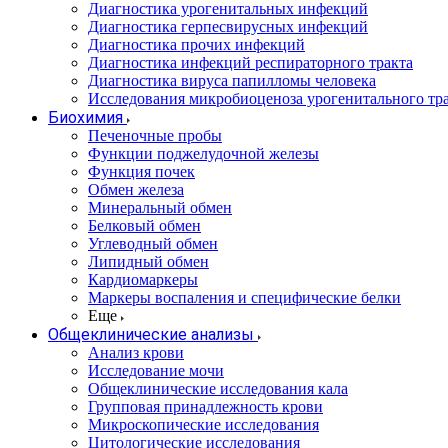
Диагностика урогенитальных инфекций
Диагностика герпесвирусных инфекций
Диагностика прочих инфекций
Диагностика инфекций респираторного тракта
Диагностика вируса папилломы человека
Исследования микробиоценоза урогенитального тр
Биохимия
Печеночные пробы
Функции поджелудочной железы
Функция почек
Обмен железа
Минеральный обмен
Белковый обмен
Углеводный обмен
Липидный обмен
Кардиомаркеры
Маркеры воспаления и специфические белки
Еще
Общеклинические анализы
Анализ крови
Исследование мочи
Общеклинические исследования кала
Групповая принадлежность крови
Микроскопические исследования
Цитологические исследования