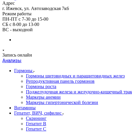
Адрес
г. Ижевск, ул. Автозаводская 7к6
Режим работы
ПН-ПТ с 7-30 до 15-00
СБ с 8-00 до 13-00
ВС - выходной
Запись онлайн
Анализы
Гормоны
Гормоны щитовидных и паращитовидных желез
Репродуктивная панель гормонов
Гормоны роста
Поджелудочная железа и желудочно-кишечный тра
Маркеры анемии
Маркеры гипертонической болезни
Витамины
Гепатит, ВИЧ, сифилис
Скрининг
Гепатит В
Гепатит С