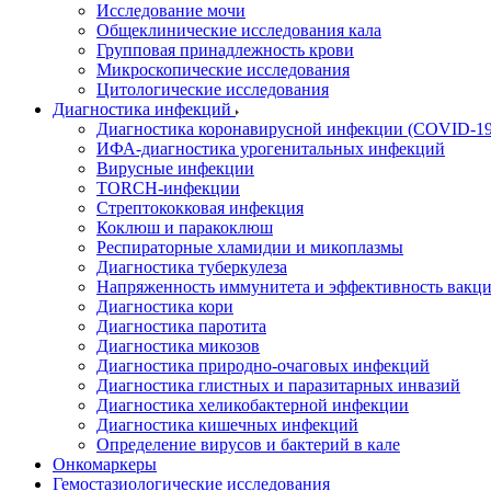
Исследование мочи
Общеклинические исследования кала
Групповая принадлежность крови
Микроскопические исследования
Цитологические исследования
Диагностика инфекций
Диагностика коронавирусной инфекции (COVID-19
ИФА-диагностика урогенитальных инфекций
Вирусные инфекции
TORCH-инфекции
Стрептококковая инфекция
Коклюш и паракоклюш
Респираторные хламидии и микоплазмы
Диагностика туберкулеза
Напряженность иммунитета и эффективность вакци
Диагностика кори
Диагностика паротита
Диагностика микозов
Диагностика природно-очаговых инфекций
Диагностика глистных и паразитарных инвазий
Диагностика хеликобактерной инфекции
Диагностика кишечных инфекций
Определение вирусов и бактерий в кале
Онкомаркеры
Гемостазиологические исследования