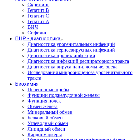
Скрининг
Гепатит В
Гепатит С
Гепатит А
ВИЧ
Сифилис
ПЦР - диагностика
Диагностика урогенитальных инфекций
Диагностика герпесвирусных инфекций
Диагностика прочих инфекций
Диагностика инфекций респираторного тракта
Диагностика вируса папилломы человека
Исследования микробиоценоза урогенитального
тракта
Биохимия
Печеночные пробы
Функции поджелудочной железы
Функция почек
Обмен железа
Минеральный обмен
Белковый обмен
Углеводный обмен
Липидный обмен
Кардиомаркеры