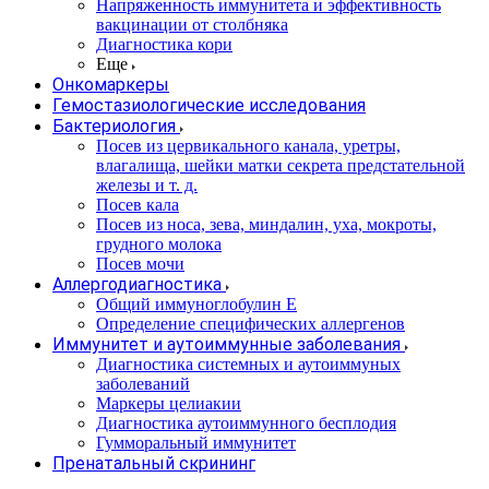
Напряженность иммунитета и эффективность
вакцинации от столбняка
Диагностика кори
Еще
Онкомаркеры
Гемостазиологические исследования
Бактериология
Посев из цервикального канала, уретры,
влагалища, шейки матки секрета предстательной
железы и т. д.
Посев кала
Посев из носа, зева, миндалин, уха, мокроты,
грудного молока
Посев мочи
Аллергодиагностика
Общий иммуноглобулин Е
Определение специфических аллергенов
Иммунитет и аутоиммунные заболевания
Диагностика системных и аутоиммуных
заболеваний
Маркеры целиакии
Диагностика аутоиммунного бесплодия
Гумморальный иммунитет
Пренатальный скрининг