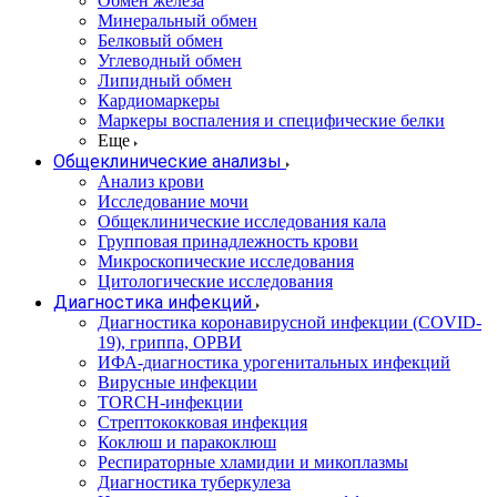
Обмен железа
Минеральный обмен
Белковый обмен
Углеводный обмен
Липидный обмен
Кардиомаркеры
Маркеры воспаления и специфические белки
Еще
Общеклинические анализы
Анализ крови
Исследование мочи
Общеклинические исследования кала
Групповая принадлежность крови
Микроскопические исследования
Цитологические исследования
Диагностика инфекций
Диагностика коронавирусной инфекции (COVID-
19), гриппа, ОРВИ
ИФА-диагностика урогенитальных инфекций
Вирусные инфекции
TORCH-инфекции
Стрептококковая инфекция
Коклюш и паракоклюш
Респираторные хламидии и микоплазмы
Диагностика туберкулеза