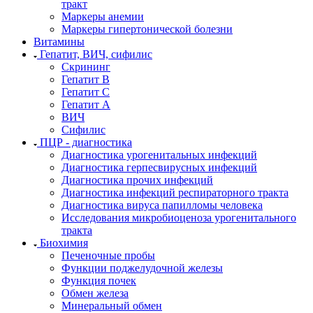
тракт
Маркеры анемии
Маркеры гипертонической болезни
Витамины
Гепатит, ВИЧ, сифилис
Скрининг
Гепатит В
Гепатит С
Гепатит А
ВИЧ
Сифилис
ПЦР - диагностика
Диагностика урогенитальных инфекций
Диагностика герпесвирусных инфекций
Диагностика прочих инфекций
Диагностика инфекций респираторного тракта
Диагностика вируса папилломы человека
Исследования микробиоценоза урогенитального
тракта
Биохимия
Печеночные пробы
Функции поджелудочной железы
Функция почек
Обмен железа
Минеральный обмен