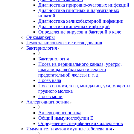
Диагностика природно-очаговых инфекций
Диагностика глистных и паразитарных
инвазий
Диагностика хеликобактерной инфекции
Диагностика кишечных инфекций
Определение вирусов и бактерий в кале
Онкомаркеры
Гемостазиологические исследования
Бактериология
Бактериология
Посев из цервикального канала, уретры,
влагалища, шейки матки секрета
предстательной железы и т. д.
Посев кала
Посев из носа, зева, миндалин, уха, мокроты,
грудного молока
Посев мочи
Аллергодиагностика
Аллергодиагностика
Общий иммуноглобулин Е
Определение специфических аллергенов
Иммунитет и аутоиммунные заболевания