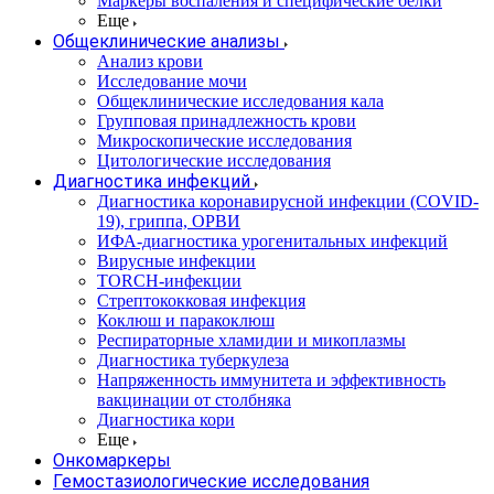
Маркеры воспаления и специфические белки
Еще
Общеклинические анализы
Анализ крови
Исследование мочи
Общеклинические исследования кала
Групповая принадлежность крови
Микроскопические исследования
Цитологические исследования
Диагностика инфекций
Диагностика коронавирусной инфекции (COVID-
19), гриппа, ОРВИ
ИФА-диагностика урогенитальных инфекций
Вирусные инфекции
TORCH-инфекции
Стрептококковая инфекция
Коклюш и паракоклюш
Респираторные хламидии и микоплазмы
Диагностика туберкулеза
Напряженность иммунитета и эффективность
вакцинации от столбняка
Диагностика кори
Еще
Онкомаркеры
Гемостазиологические исследования