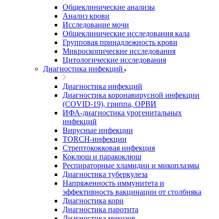
Общеклинические анализы
Анализ крови
Исследование мочи
Общеклинические исследования кала
Групповая принадлежность крови
Микроскопические исследования
Цитологические исследования
Диагностика инфекций
Диагностика инфекций
Диагностика коронавирусной инфекции
(COVID-19), гриппа, ОРВИ
ИФА-диагностика урогенитальных
инфекций
Вирусные инфекции
TORCH-инфекции
Стрептококковая инфекция
Коклюш и паракоклюш
Респираторные хламидии и микоплазмы
Диагностика туберкулеза
Напряженность иммунитета и
эффективность вакцинации от столбняка
Диагностика кори
Диагностика паротита
Диагностика микозов