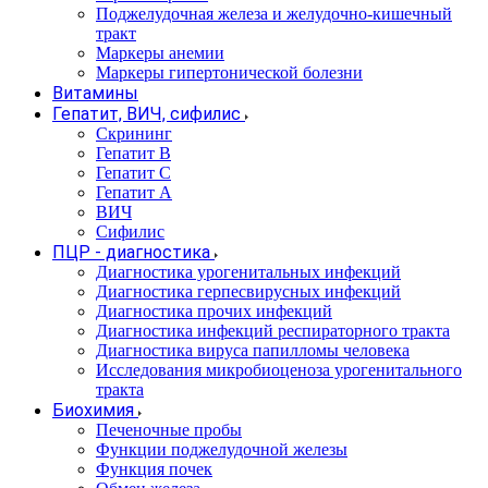
Поджелудочная железа и желудочно-кишечный
тракт
Маркеры анемии
Маркеры гипертонической болезни
Витамины
Гепатит, ВИЧ, сифилис
Скрининг
Гепатит В
Гепатит С
Гепатит А
ВИЧ
Сифилис
ПЦР - диагностика
Диагностика урогенитальных инфекций
Диагностика герпесвирусных инфекций
Диагностика прочих инфекций
Диагностика инфекций респираторного тракта
Диагностика вируса папилломы человека
Исследования микробиоценоза урогенитального
тракта
Биохимия
Печеночные пробы
Функции поджелудочной железы
Функция почек