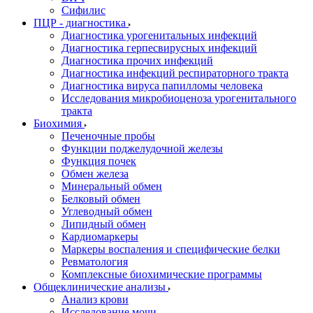
Сифилис
ПЦР - диагностика
Диагностика урогенитальных инфекций
Диагностика герпесвирусных инфекций
Диагностика прочих инфекций
Диагностика инфекций респираторного тракта
Диагностика вируса папилломы человека
Исследования микробиоценоза урогенитального
тракта
Биохимия
Печеночные пробы
Функции поджелудочной железы
Функция почек
Обмен железа
Минеральный обмен
Белковый обмен
Углеводный обмен
Липидный обмен
Кардиомаркеры
Маркеры воспаления и специфические белки
Ревматология
Комплексные биохимические программы
Общеклинические анализы
Анализ крови
Исследование мочи