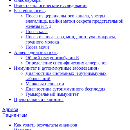
Онкомаркеры
Гемостазиологические исследования
Бактериология
Посев из цервикального канала, уретры,
влагалища, шейки матки секрета предстательной
железы и т. д.
Посев кала
Посев из носа, зева, миндалин, уха, мокроты,
грудного молока
Посев мочи
Аллергодиагностика
Общий иммуноглобулин Е
Определение специфических аллергенов
Иммунитет и аутоиммунные заболевания
Диагностика системных и аутоиммуных
заболеваний
Маркеры целиакии
Диагностика аутоиммунного бесплодия
Гумморальный иммунитет
Пренатальный скрининг
Адреса
Пациентам
Как узнать результаты анализов