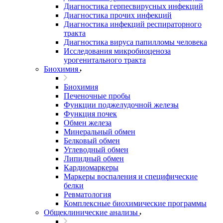
Диагностика герпесвирусных инфекций
Диагностика прочих инфекций
Диагностика инфекций респираторного
тракта
Диагностика вируса папилломы человека
Исследования микробиоценоза
урогенитального тракта
Биохимия
Биохимия
Печеночные пробы
Функции поджелудочной железы
Функция почек
Обмен железа
Минеральный обмен
Белковый обмен
Углеводный обмен
Липидный обмен
Кардиомаркеры
Маркеры воспаления и специфические
белки
Ревматология
Комплексные биохимические программы
Общеклинические анализы