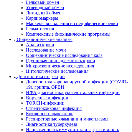
Белковый обмен
Углеводный обмен
Липидный обмен
Кардиомаркеры
Маркеры воспаления и специфические белки
Ревматология
Комплексные биохимические программы
Общеклинические анализы
Анализ крови
Исследование мочи
Общеклинические исследования кала
Групповая принадлежность крови
Микроскопические исследования
Цитологические исследования
Диагностика инфекций
Диагностика коронавирусной инфекции (COVID-
19), гриппа, ОРВИ
ИФА-диагностика урогенитальных инфекций
Вирусные инфекции
TORCH-инфекции
Стрептококковая инфекция
Коклюш и паракоклюш
Респираторные хламидии и микоплазмы
Диагностика туберкулеза
Напряженность иммунитета и эффективность