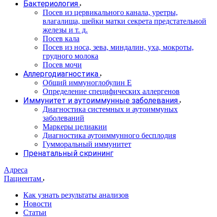
Бактериология
Посев из цервикального канала, уретры,
влагалища, шейки матки секрета предстательной
железы и т. д.
Посев кала
Посев из носа, зева, миндалин, уха, мокроты,
грудного молока
Посев мочи
Аллергодиагностика
Общий иммуноглобулин Е
Определение специфических аллергенов
Иммунитет и аутоиммунные заболевания
Диагностика системных и аутоиммуных
заболеваний
Маркеры целиакии
Диагностика аутоиммунного бесплодия
Гумморальный иммунитет
Пренатальный скрининг
Адреса
Пациентам
Как узнать результаты анализов
Новости
Статьи