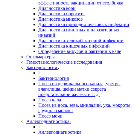
эффективность вакцинации от столбняка
Диагностика кори
Диагностика паротита
Диагностика микозов
Диагностика природно-очаговых инфекций
Диагностика глистных и паразитарных
инвазий
Диагностика хеликобактерной инфекции
Диагностика кишечных инфекций
Определение вирусов и бактерий в кале
Онкомаркеры
Гемостазиологические исследования
Бактериология
Бактериология
Посев из цервикального канала, уретры,
влагалища, шейки матки секрета
предстательной железы и т. д.
Посев кала
Посев из носа, зева, миндалин, уха, мокроты,
грудного молока
Посев мочи
Аллергодиагностика
Аллергодиагностика