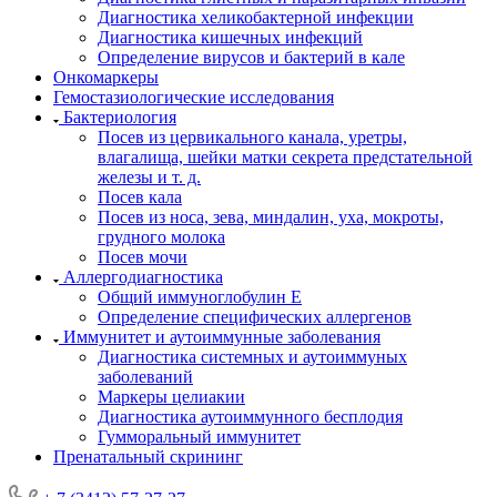
Диагностика хеликобактерной инфекции
Диагностика кишечных инфекций
Определение вирусов и бактерий в кале
Онкомаркеры
Гемостазиологические исследования
Бактериология
Посев из цервикального канала, уретры,
влагалища, шейки матки секрета предстательной
железы и т. д.
Посев кала
Посев из носа, зева, миндалин, уха, мокроты,
грудного молока
Посев мочи
Аллергодиагностика
Общий иммуноглобулин Е
Определение специфических аллергенов
Иммунитет и аутоиммунные заболевания
Диагностика системных и аутоиммуных
заболеваний
Маркеры целиакии
Диагностика аутоиммунного бесплодия
Гумморальный иммунитет
Пренатальный скрининг