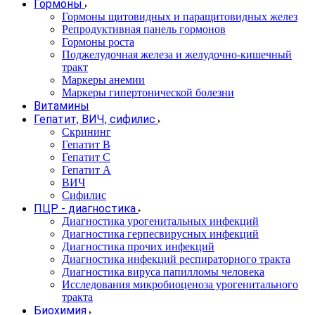
Гормоны
Гормоны щитовидных и паращитовидных желез
Репродуктивная панель гормонов
Гормоны роста
Поджелудочная железа и желудочно-кишечный
тракт
Маркеры анемии
Маркеры гипертонической болезни
Витамины
Гепатит, ВИЧ, сифилис
Скрининг
Гепатит В
Гепатит С
Гепатит А
ВИЧ
Сифилис
ПЦР - диагностика
Диагностика урогенитальных инфекций
Диагностика герпесвирусных инфекций
Диагностика прочих инфекций
Диагностика инфекций респираторного тракта
Диагностика вируса папилломы человека
Исследования микробиоценоза урогенитального
тракта
Биохимия