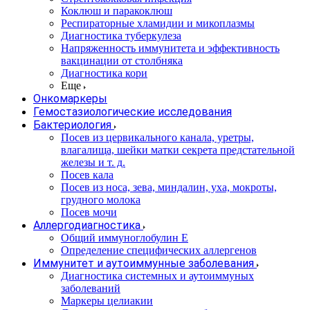
Коклюш и паракоклюш
Респираторные хламидии и микоплазмы
Диагностика туберкулеза
Напряженность иммунитета и эффективность
вакцинации от столбняка
Диагностика кори
Еще
Онкомаркеры
Гемостазиологические исследования
Бактериология
Посев из цервикального канала, уретры,
влагалища, шейки матки секрета предстательной
железы и т. д.
Посев кала
Посев из носа, зева, миндалин, уха, мокроты,
грудного молока
Посев мочи
Аллергодиагностика
Общий иммуноглобулин Е
Определение специфических аллергенов
Иммунитет и аутоиммунные заболевания
Диагностика системных и аутоиммуных
заболеваний
Маркеры целиакии