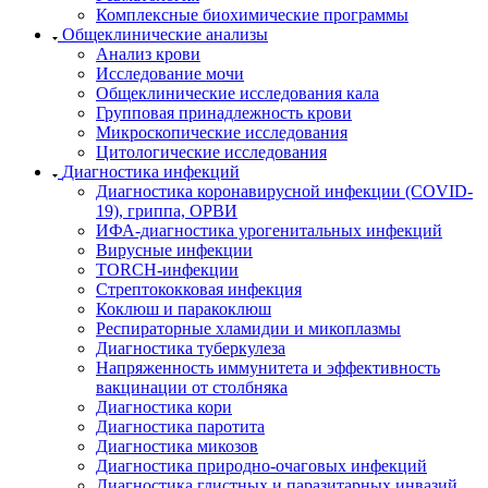
Комплексные биохимические программы
Общеклинические анализы
Анализ крови
Исследование мочи
Общеклинические исследования кала
Групповая принадлежность крови
Микроскопические исследования
Цитологические исследования
Диагностика инфекций
Диагностика коронавирусной инфекции (COVID-
19), гриппа, ОРВИ
ИФА-диагностика урогенитальных инфекций
Вирусные инфекции
TORCH-инфекции
Стрептококковая инфекция
Коклюш и паракоклюш
Респираторные хламидии и микоплазмы
Диагностика туберкулеза
Напряженность иммунитета и эффективность
вакцинации от столбняка
Диагностика кори
Диагностика паротита
Диагностика микозов
Диагностика природно-очаговых инфекций
Диагностика глистных и паразитарных инвазий