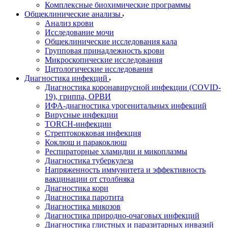
Комплексные биохимические программы
Общеклинические анализы
Анализ крови
Исследование мочи
Общеклинические исследования кала
Групповая принадлежность крови
Микроскопические исследования
Цитологические исследования
Диагностика инфекций
Диагностика коронавирусной инфекции (COVID-
19), гриппа, ОРВИ
ИФА-диагностика урогенитальных инфекций
Вирусные инфекции
TORCH-инфекции
Стрептококковая инфекция
Коклюш и паракоклюш
Респираторные хламидии и микоплазмы
Диагностика туберкулеза
Напряженность иммунитета и эффективность
вакцинации от столбняка
Диагностика кори
Диагностика паротита
Диагностика микозов
Диагностика природно-очаговых инфекций
Диагностика глистных и паразитарных инвазий