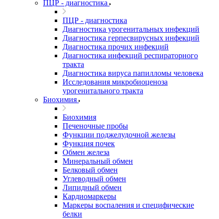
ПЦР - диагностика
ПЦР - диагностика
Диагностика урогенитальных инфекций
Диагностика герпесвирусных инфекций
Диагностика прочих инфекций
Диагностика инфекций респираторного
тракта
Диагностика вируса папилломы человека
Исследования микробиоценоза
урогенитального тракта
Биохимия
Биохимия
Печеночные пробы
Функции поджелудочной железы
Функция почек
Обмен железа
Минеральный обмен
Белковый обмен
Углеводный обмен
Липидный обмен
Кардиомаркеры
Маркеры воспаления и специфические
белки