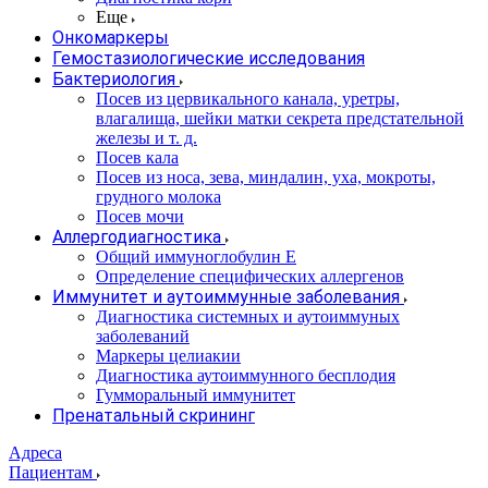
Еще
Онкомаркеры
Гемостазиологические исследования
Бактериология
Посев из цервикального канала, уретры,
влагалища, шейки матки секрета предстательной
железы и т. д.
Посев кала
Посев из носа, зева, миндалин, уха, мокроты,
грудного молока
Посев мочи
Аллергодиагностика
Общий иммуноглобулин Е
Определение специфических аллергенов
Иммунитет и аутоиммунные заболевания
Диагностика системных и аутоиммуных
заболеваний
Маркеры целиакии
Диагностика аутоиммунного бесплодия
Гумморальный иммунитет
Пренатальный скрининг
Адреса
Пациентам