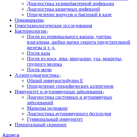
Диагностика хеликобактерной инфекции
Диагностика кишечных инфекций
Определение вирусов и бактерий в кале
Онкомаркеры
Гемостазиологические исследования
Бактериология
Посев из цервикального канала, уретры,
влагалища, шейки матки секрета предстательной
железы и т. д.
Посев кала
Посев из носа, зева, миндалин, уха, мокроты,
грудного молока
Посев мочи
Аллергодиагностика
Общий иммуноглобулин Е
Определение специфических аллергенов
Иммунитет и аутоиммунные заболевания
Диагностика системных и аутоиммуных
заболеваний
Маркеры целиакии
Диагностика аутоиммунного бесплодия
Гумморальный иммунитет
Пренатальный скрининг
Адреса