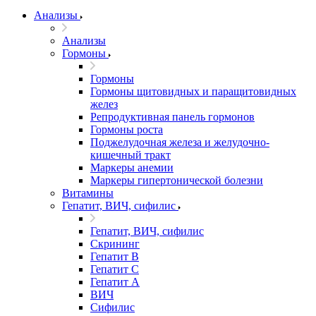
Анализы
Анализы
Гормоны
Гормоны
Гормоны щитовидных и паращитовидных
желез
Репродуктивная панель гормонов
Гормоны роста
Поджелудочная железа и желудочно-
кишечный тракт
Маркеры анемии
Маркеры гипертонической болезни
Витамины
Гепатит, ВИЧ, сифилис
Гепатит, ВИЧ, сифилис
Скрининг
Гепатит В
Гепатит С
Гепатит А
ВИЧ
Сифилис