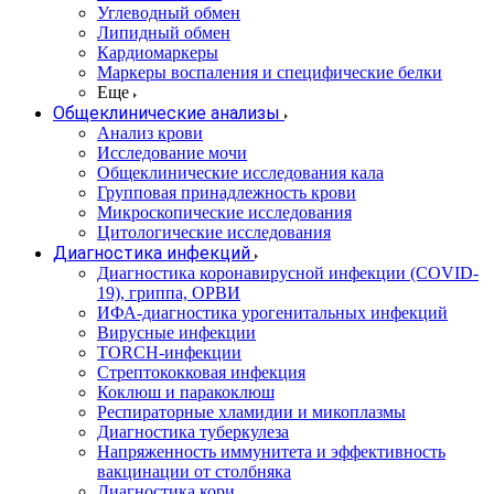
Углеводный обмен
Липидный обмен
Кардиомаркеры
Маркеры воспаления и специфические белки
Еще
Общеклинические анализы
Анализ крови
Исследование мочи
Общеклинические исследования кала
Групповая принадлежность крови
Микроскопические исследования
Цитологические исследования
Диагностика инфекций
Диагностика коронавирусной инфекции (COVID-
19), гриппа, ОРВИ
ИФА-диагностика урогенитальных инфекций
Вирусные инфекции
TORCH-инфекции
Стрептококковая инфекция
Коклюш и паракоклюш
Респираторные хламидии и микоплазмы
Диагностика туберкулеза
Напряженность иммунитета и эффективность
вакцинации от столбняка
Диагностика кори