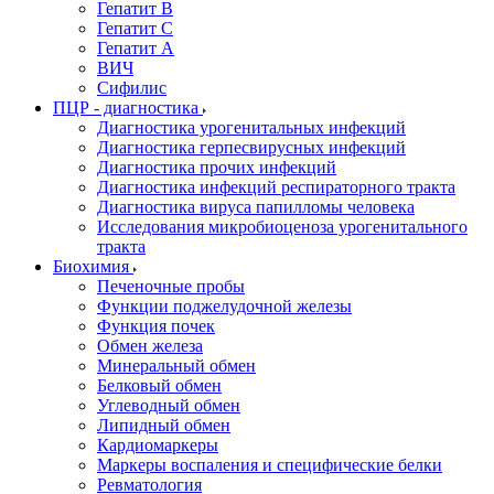
Гепатит В
Гепатит С
Гепатит А
ВИЧ
Сифилис
ПЦР - диагностика
Диагностика урогенитальных инфекций
Диагностика герпесвирусных инфекций
Диагностика прочих инфекций
Диагностика инфекций респираторного тракта
Диагностика вируса папилломы человека
Исследования микробиоценоза урогенитального
тракта
Биохимия
Печеночные пробы
Функции поджелудочной железы
Функция почек
Обмен железа
Минеральный обмен
Белковый обмен
Углеводный обмен
Липидный обмен
Кардиомаркеры
Маркеры воспаления и специфические белки
Ревматология