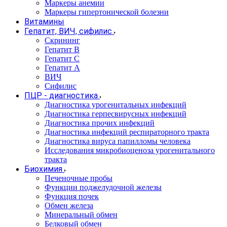
Маркеры анемии
Маркеры гипертонической болезни
Витамины
Гепатит, ВИЧ, сифилис
Скрининг
Гепатит В
Гепатит С
Гепатит А
ВИЧ
Сифилис
ПЦР - диагностика
Диагностика урогенитальных инфекций
Диагностика герпесвирусных инфекций
Диагностика прочих инфекций
Диагностика инфекций респираторного тракта
Диагностика вируса папилломы человека
Исследования микробиоценоза урогенитального
тракта
Биохимия
Печеночные пробы
Функции поджелудочной железы
Функция почек
Обмен железа
Минеральный обмен
Белковый обмен