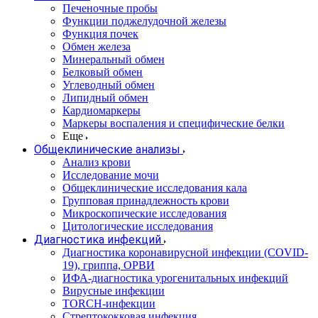
Печеночные пробы
Функции поджелудочной железы
Функция почек
Обмен железа
Минеральный обмен
Белковый обмен
Углеводный обмен
Липидный обмен
Кардиомаркеры
Маркеры воспаления и специфические белки
Еще
Общеклинические анализы
Анализ крови
Исследование мочи
Общеклинические исследования кала
Групповая принадлежность крови
Микроскопические исследования
Цитологические исследования
Диагностика инфекций
Диагностика коронавирусной инфекции (COVID-
19), гриппа, ОРВИ
ИФА-диагностика урогенитальных инфекций
Вирусные инфекции
TORCH-инфекции
Стрептококковая инфекция