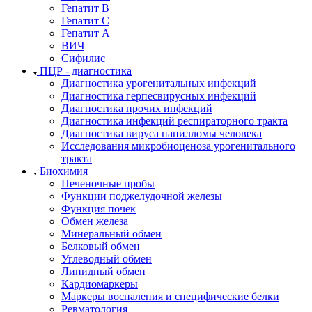
Гепатит В
Гепатит С
Гепатит А
ВИЧ
Сифилис
ПЦР - диагностика
Диагностика урогенитальных инфекций
Диагностика герпесвирусных инфекций
Диагностика прочих инфекций
Диагностика инфекций респираторного тракта
Диагностика вируса папилломы человека
Исследования микробиоценоза урогенитального
тракта
Биохимия
Печеночные пробы
Функции поджелудочной железы
Функция почек
Обмен железа
Минеральный обмен
Белковый обмен
Углеводный обмен
Липидный обмен
Кардиомаркеры
Маркеры воспаления и специфические белки
Ревматология