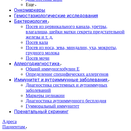
Еще
Онкомаркеры
Гемостазиологические исследования
Бактериология
Посев из цервикального канала, уретры,
влагалища, шейки матки секрета предстательной
железы и т. д.
Посев кала
Посев из носа, зева, миндалин, уха, мокроты,
грудного молока
Посев мочи
Аллергодиагностика
Общий иммуноглобулин Е
Определение специфических аллергенов
Иммунитет и аутоиммунные заболевания
Диагностика системных и аутоиммуных
заболеваний
Маркеры целиакии
Диагностика аутоиммунного бесплодия
Гумморальный иммунитет
Пренатальный скрининг
Адреса
Пациентам