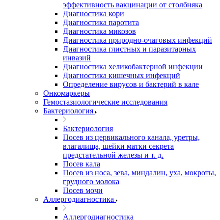
эффективность вакцинации от столбняка
Диагностика кори
Диагностика паротита
Диагностика микозов
Диагностика природно-очаговых инфекций
Диагностика глистных и паразитарных
инвазий
Диагностика хеликобактерной инфекции
Диагностика кишечных инфекций
Определение вирусов и бактерий в кале
Онкомаркеры
Гемостазиологические исследования
Бактериология
Бактериология
Посев из цервикального канала, уретры,
влагалища, шейки матки секрета
предстательной железы и т. д.
Посев кала
Посев из носа, зева, миндалин, уха, мокроты,
грудного молока
Посев мочи
Аллергодиагностика
Аллергодиагностика