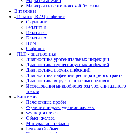
Маркеры анемии
Маркеры гипертонической болезни
Витамины
Гепатит, ВИЧ, сифилис
Скрининг
Гепатит В
Гепатит С
Гепатит А
ВИЧ
Сифилис
ПЦР - диагностика
Диагностика урогенитальных инфекций
Диагностика герпесвирусных инфекций
Диагностика прочих инфекций
Диагностика инфекций респираторного тракта
Диагностика вируса папилломы человека
Исследования микробиоценоза урогенитального
тракта
Биохимия
Печеночные пробы
Функции поджелудочной железы
Функция почек
Обмен железа
Минеральный обмен
Белковый обмен