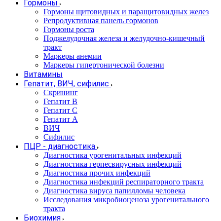
Гормоны
Гормоны щитовидных и паращитовидных желез
Репродуктивная панель гормонов
Гормоны роста
Поджелудочная железа и желудочно-кишечный
тракт
Маркеры анемии
Маркеры гипертонической болезни
Витамины
Гепатит, ВИЧ, сифилис
Скрининг
Гепатит В
Гепатит С
Гепатит А
ВИЧ
Сифилис
ПЦР - диагностика
Диагностика урогенитальных инфекций
Диагностика герпесвирусных инфекций
Диагностика прочих инфекций
Диагностика инфекций респираторного тракта
Диагностика вируса папилломы человека
Исследования микробиоценоза урогенитального
тракта
Биохимия