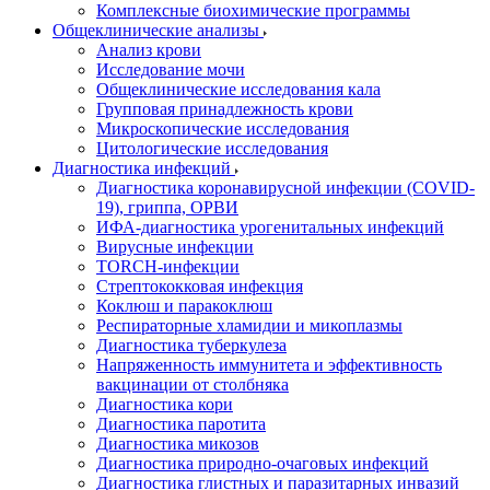
Комплексные биохимические программы
Общеклинические анализы
Анализ крови
Исследование мочи
Общеклинические исследования кала
Групповая принадлежность крови
Микроскопические исследования
Цитологические исследования
Диагностика инфекций
Диагностика коронавирусной инфекции (COVID-
19), гриппа, ОРВИ
ИФА-диагностика урогенитальных инфекций
Вирусные инфекции
TORCH-инфекции
Стрептококковая инфекция
Коклюш и паракоклюш
Респираторные хламидии и микоплазмы
Диагностика туберкулеза
Напряженность иммунитета и эффективность
вакцинации от столбняка
Диагностика кори
Диагностика паротита
Диагностика микозов
Диагностика природно-очаговых инфекций
Диагностика глистных и паразитарных инвазий