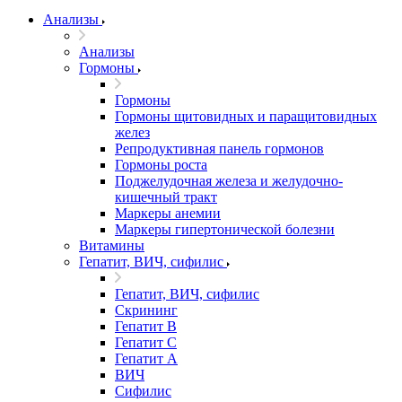
Анализы
Анализы
Гормоны
Гормоны
Гормоны щитовидных и паращитовидных
желез
Репродуктивная панель гормонов
Гормоны роста
Поджелудочная железа и желудочно-
кишечный тракт
Маркеры анемии
Маркеры гипертонической болезни
Витамины
Гепатит, ВИЧ, сифилис
Гепатит, ВИЧ, сифилис
Скрининг
Гепатит В
Гепатит С
Гепатит А
ВИЧ
Сифилис