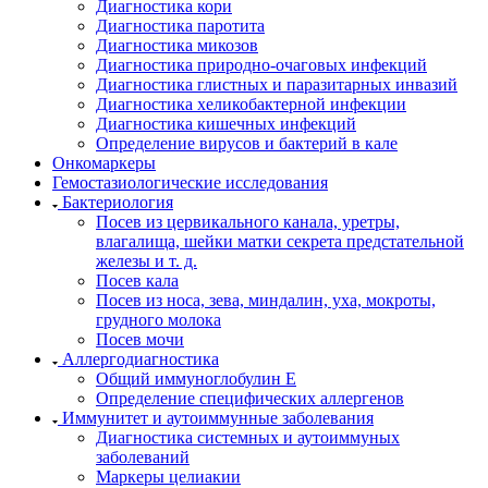
Диагностика кори
Диагностика паротита
Диагностика микозов
Диагностика природно-очаговых инфекций
Диагностика глистных и паразитарных инвазий
Диагностика хеликобактерной инфекции
Диагностика кишечных инфекций
Определение вирусов и бактерий в кале
Онкомаркеры
Гемостазиологические исследования
Бактериология
Посев из цервикального канала, уретры,
влагалища, шейки матки секрета предстательной
железы и т. д.
Посев кала
Посев из носа, зева, миндалин, уха, мокроты,
грудного молока
Посев мочи
Аллергодиагностика
Общий иммуноглобулин Е
Определение специфических аллергенов
Иммунитет и аутоиммунные заболевания
Диагностика системных и аутоиммуных
заболеваний
Маркеры целиакии