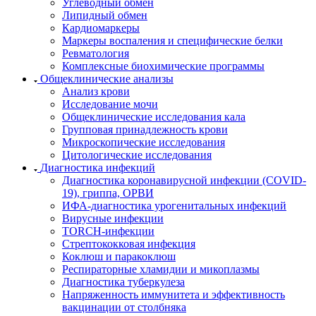
Углеводный обмен
Липидный обмен
Кардиомаркеры
Маркеры воспаления и специфические белки
Ревматология
Комплексные биохимические программы
Общеклинические анализы
Анализ крови
Исследование мочи
Общеклинические исследования кала
Групповая принадлежность крови
Микроскопические исследования
Цитологические исследования
Диагностика инфекций
Диагностика коронавирусной инфекции (COVID-
19), гриппа, ОРВИ
ИФА-диагностика урогенитальных инфекций
Вирусные инфекции
TORCH-инфекции
Стрептококковая инфекция
Коклюш и паракоклюш
Респираторные хламидии и микоплазмы
Диагностика туберкулеза
Напряженность иммунитета и эффективность
вакцинации от столбняка