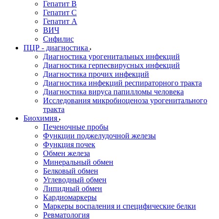
Гепатит В
Гепатит С
Гепатит А
ВИЧ
Сифилис
ПЦР - диагностика
Диагностика урогенитальных инфекций
Диагностика герпесвирусных инфекций
Диагностика прочих инфекций
Диагностика инфекций респираторного тракта
Диагностика вируса папилломы человека
Исследования микробиоценоза урогенитального
тракта
Биохимия
Печеночные пробы
Функции поджелудочной железы
Функция почек
Обмен железа
Минеральный обмен
Белковый обмен
Углеводный обмен
Липидный обмен
Кардиомаркеры
Маркеры воспаления и специфические белки
Ревматология