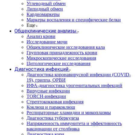
Углеводный обмен
Липидный обмен
Кардиомаркеры
Маркеры воспаления и специфические белки
Еще
Общеклинические анализы
Анализ крови
Исследование мочи
Общеклинические исследования кала
Групповая принадлежность крови
Микроскопические исследования
Цитологические исследования
Диагностика инфекций
Диагностика коронавирусной инфекции (COVID-
19), гриппа, ОРВИ
ИФА-диагностика урогенитальных инфекций
Вирусные инфекции
TORCH-инфекции
Стрептококковая инфекция
Коклюш и паракоклюш
Респираторные хламидии и микоплазмы
Диагностика туберкулеза
Напряженность иммунитета и эффективность
вакцинации от столбняка
Диагностика кори