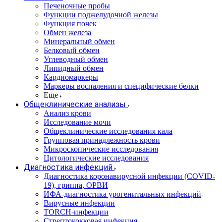
Печеночные пробы
Функции поджелудочной железы
Функция почек
Обмен железа
Минеральный обмен
Белковый обмен
Углеводный обмен
Липидный обмен
Кардиомаркеры
Маркеры воспаления и специфические белки
Еще
Общеклинические анализы
Анализ крови
Исследование мочи
Общеклинические исследования кала
Групповая принадлежность крови
Микроскопические исследования
Цитологические исследования
Диагностика инфекций
Диагностика коронавирусной инфекции (COVID-
19), гриппа, ОРВИ
ИФА-диагностика урогенитальных инфекций
Вирусные инфекции
TORCH-инфекции
Стрептококковая инфекция