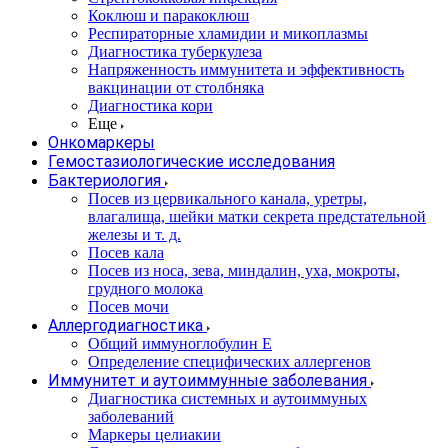
Коклюш и паракоклюш
Респираторные хламидии и микоплазмы
Диагностика туберкулеза
Напряженность иммунитета и эффективность
вакцинации от столбняка
Диагностика кори
Еще
Онкомаркеры
Гемостазиологические исследования
Бактериология
Посев из цервикального канала, уретры,
влагалища, шейки матки секрета предстательной
железы и т. д.
Посев кала
Посев из носа, зева, миндалин, уха, мокроты,
грудного молока
Посев мочи
Аллергодиагностика
Общий иммуноглобулин Е
Определение специфических аллергенов
Иммунитет и аутоиммунные заболевания
Диагностика системных и аутоиммуных
заболеваний
Маркеры целиакии