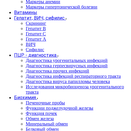
Маркеры анемии
Маркеры гипертонической болезни
Витамины
Гепатит, ВИЧ, сифилис
Скрининг
Гепатит В
Гепатит С
Гепатит А
ВИЧ
Сифилис
ПЦР - диагностика
Диагностика урогенитальных инфекций
Диагностика герпесвирусных инфекций
Диагностика прочих инфекций
Диагностика инфекций респираторного тракта
Диагностика вируса папилломы человека
Исследования микробиоценоза урогенитального
тракта
Биохимия
Печеночные пробы
Функции поджелудочной железы
Функция почек
Обмен железа
Минеральный обмен
Белковый обмен