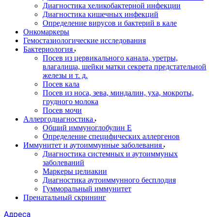
Диагностика хеликобактерной инфекции
Диагностика кишечных инфекций
Определение вирусов и бактерий в кале
Онкомаркеры
Гемостазиологические исследования
Бактериология
Посев из цервикального канала, уретры,
влагалища, шейки матки секрета предстательной
железы и т. д.
Посев кала
Посев из носа, зева, миндалин, уха, мокроты,
грудного молока
Посев мочи
Аллергодиагностика
Общий иммуноглобулин Е
Определение специфических аллергенов
Иммунитет и аутоиммунные заболевания
Диагностика системных и аутоиммуных
заболеваний
Маркеры целиакии
Диагностика аутоиммунного бесплодия
Гумморальный иммунитет
Пренатальный скрининг
Адреса