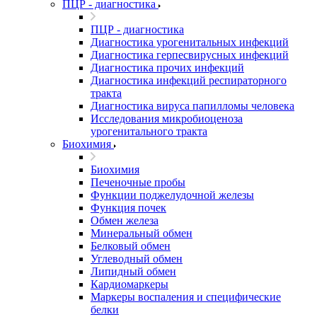
ПЦР - диагностика
ПЦР - диагностика
Диагностика урогенитальных инфекций
Диагностика герпесвирусных инфекций
Диагностика прочих инфекций
Диагностика инфекций респираторного
тракта
Диагностика вируса папилломы человека
Исследования микробиоценоза
урогенитального тракта
Биохимия
Биохимия
Печеночные пробы
Функции поджелудочной железы
Функция почек
Обмен железа
Минеральный обмен
Белковый обмен
Углеводный обмен
Липидный обмен
Кардиомаркеры
Маркеры воспаления и специфические
белки