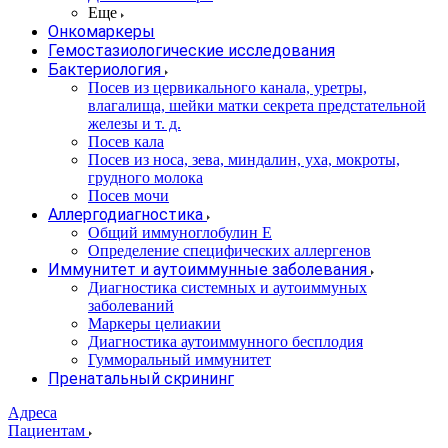
Еще
Онкомаркеры
Гемостазиологические исследования
Бактериология
Посев из цервикального канала, уретры,
влагалища, шейки матки секрета предстательной
железы и т. д.
Посев кала
Посев из носа, зева, миндалин, уха, мокроты,
грудного молока
Посев мочи
Аллергодиагностика
Общий иммуноглобулин Е
Определение специфических аллергенов
Иммунитет и аутоиммунные заболевания
Диагностика системных и аутоиммуных
заболеваний
Маркеры целиакии
Диагностика аутоиммунного бесплодия
Гумморальный иммунитет
Пренатальный скрининг
Адреса
Пациентам