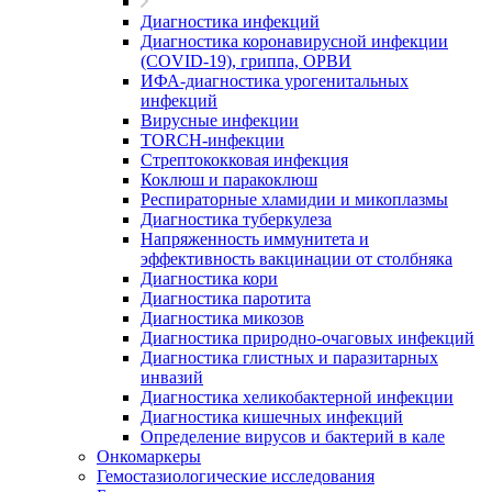
Диагностика инфекций
Диагностика коронавирусной инфекции
(COVID-19), гриппа, ОРВИ
ИФА-диагностика урогенитальных
инфекций
Вирусные инфекции
TORCH-инфекции
Стрептококковая инфекция
Коклюш и паракоклюш
Респираторные хламидии и микоплазмы
Диагностика туберкулеза
Напряженность иммунитета и
эффективность вакцинации от столбняка
Диагностика кори
Диагностика паротита
Диагностика микозов
Диагностика природно-очаговых инфекций
Диагностика глистных и паразитарных
инвазий
Диагностика хеликобактерной инфекции
Диагностика кишечных инфекций
Определение вирусов и бактерий в кале
Онкомаркеры
Гемостазиологические исследования