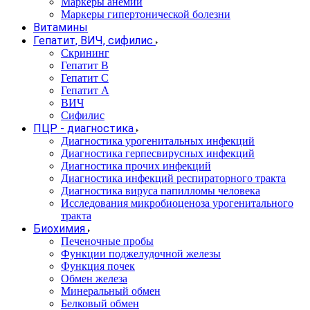
Маркеры анемии
Маркеры гипертонической болезни
Витамины
Гепатит, ВИЧ, сифилис
Скрининг
Гепатит В
Гепатит С
Гепатит А
ВИЧ
Сифилис
ПЦР - диагностика
Диагностика урогенитальных инфекций
Диагностика герпесвирусных инфекций
Диагностика прочих инфекций
Диагностика инфекций респираторного тракта
Диагностика вируса папилломы человека
Исследования микробиоценоза урогенитального
тракта
Биохимия
Печеночные пробы
Функции поджелудочной железы
Функция почек
Обмен железа
Минеральный обмен
Белковый обмен