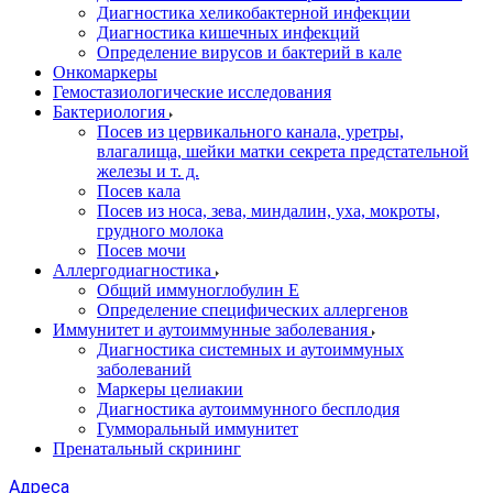
Диагностика хеликобактерной инфекции
Диагностика кишечных инфекций
Определение вирусов и бактерий в кале
Онкомаркеры
Гемостазиологические исследования
Бактериология
Посев из цервикального канала, уретры,
влагалища, шейки матки секрета предстательной
железы и т. д.
Посев кала
Посев из носа, зева, миндалин, уха, мокроты,
грудного молока
Посев мочи
Аллергодиагностика
Общий иммуноглобулин Е
Определение специфических аллергенов
Иммунитет и аутоиммунные заболевания
Диагностика системных и аутоиммуных
заболеваний
Маркеры целиакии
Диагностика аутоиммунного бесплодия
Гумморальный иммунитет
Пренатальный скрининг
Адреса