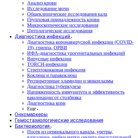
Анализ крови
Исследование мочи
Общеклинические исследования кала
Групповая принадлежность крови
Микроскопические исследования
Цитологические исследования
Диагностика инфекций
Диагностика коронавирусной инфекции (COVID-
19), гриппа, ОРВИ
ИФА-диагностика урогенитальных инфекций
Вирусные инфекции
TORCH-инфекции
Стрептококковая инфекция
Коклюш и паракоклюш
Респираторные хламидии и микоплазмы
Диагностика туберкулеза
Напряженность иммунитета и эффективность
вакцинации от столбняка
Диагностика кори
Еще
Онкомаркеры
Гемостазиологические исследования
Бактериология
Посев из цервикального канала, уретры,
влагалища, шейки матки секрета предстательной