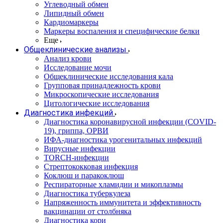
Углеводный обмен
Липидный обмен
Кардиомаркеры
Маркеры воспаления и специфические белки
Еще
Общеклинические анализы
Анализ крови
Исследование мочи
Общеклинические исследования кала
Групповая принадлежность крови
Микроскопические исследования
Цитологические исследования
Диагностика инфекций
Диагностика коронавирусной инфекции (COVID-
19), гриппа, ОРВИ
ИФА-диагностика урогенитальных инфекций
Вирусные инфекции
TORCH-инфекции
Стрептококковая инфекция
Коклюш и паракоклюш
Респираторные хламидии и микоплазмы
Диагностика туберкулеза
Напряженность иммунитета и эффективность
вакцинации от столбняка
Диагностика кори