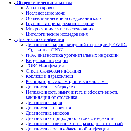
Общеклинические анализы
Анализ крови
Исследование мочи
Общеклинические исследования кала
Групповая принадлежность крови
Микроскопические исследования
Цитологические исследования
Диагностика инфекций
Диагностика коронавирусной инфекции (COVID-
19), гриппа, ОРВИ
ИФА-диагностика урогенитальных инфекций
Вирусные инфекции
TORCH-инфекции
Стрептококковая инфекция
Коклюш и паракоклюш
Респираторные хламидии и микоплазмы
Диагностика туберкулеза
Напряженность иммунитета и эффективность
вакцинации от столбняка
Диагностика кори
Диагностика паротита
Диагностика микозов
Диагностика природно-очаговых инфекций
Диагностика глистных и паразитарных инвазий
Диагностика хеликобактерной инфекции