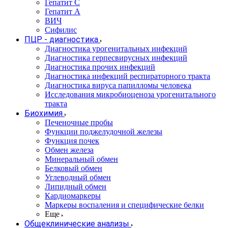
Гепатит С
Гепатит А
ВИЧ
Сифилис
ПЦР - диагностика
Диагностика урогенитальных инфекций
Диагностика герпесвирусных инфекций
Диагностика прочих инфекций
Диагностика инфекций респираторного тракта
Диагностика вируса папилломы человека
Исследования микробиоценоза урогенитального
тракта
Биохимия
Печеночные пробы
Функции поджелудочной железы
Функция почек
Обмен железа
Минеральный обмен
Белковый обмен
Углеводный обмен
Липидный обмен
Кардиомаркеры
Маркеры воспаления и специфические белки
Еще
Общеклинические анализы