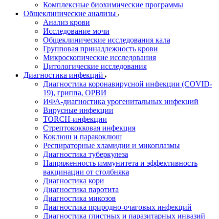
Комплексные биохимические программы
Общеклинические анализы
Анализ крови
Исследование мочи
Общеклинические исследования кала
Групповая принадлежность крови
Микроскопические исследования
Цитологические исследования
Диагностика инфекций
Диагностика коронавирусной инфекции (COVID-
19), гриппа, ОРВИ
ИФА-диагностика урогенитальных инфекций
Вирусные инфекции
TORCH-инфекции
Стрептококковая инфекция
Коклюш и паракоклюш
Респираторные хламидии и микоплазмы
Диагностика туберкулеза
Напряженность иммунитета и эффективность
вакцинации от столбняка
Диагностика кори
Диагностика паротита
Диагностика микозов
Диагностика природно-очаговых инфекций
Диагностика глистных и паразитарных инвазий