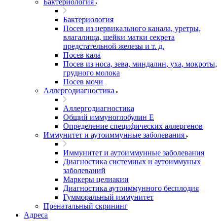
Бактериология
Бактериология
Посев из цервикального канала, уретры,
влагалища, шейки матки секрета
предстательной железы и т. д.
Посев кала
Посев из носа, зева, миндалин, уха, мокроты,
грудного молока
Посев мочи
Аллергодиагностика
Аллергодиагностика
Общий иммуноглобулин Е
Определение специфических аллергенов
Иммунитет и аутоиммунные заболевания
Иммунитет и аутоиммунные заболевания
Диагностика системных и аутоиммуных
заболеваний
Маркеры целиакии
Диагностика аутоиммунного бесплодия
Гумморальный иммунитет
Пренатальный скрининг
Адреса