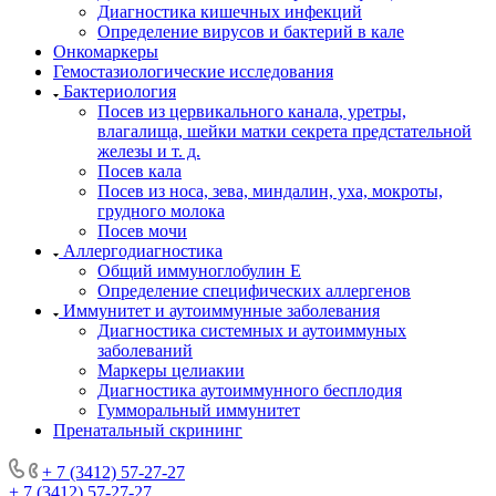
Диагностика кишечных инфекций
Определение вирусов и бактерий в кале
Онкомаркеры
Гемостазиологические исследования
Бактериология
Посев из цервикального канала, уретры,
влагалища, шейки матки секрета предстательной
железы и т. д.
Посев кала
Посев из носа, зева, миндалин, уха, мокроты,
грудного молока
Посев мочи
Аллергодиагностика
Общий иммуноглобулин Е
Определение специфических аллергенов
Иммунитет и аутоиммунные заболевания
Диагностика системных и аутоиммуных
заболеваний
Маркеры целиакии
Диагностика аутоиммунного бесплодия
Гумморальный иммунитет
Пренатальный скрининг
+ 7 (3412) 57-27-27
+ 7 (3412) 57-27-27