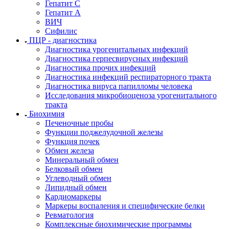
Гепатит С
Гепатит А
ВИЧ
Сифилис
ПЦР - диагностика
Диагностика урогенитальных инфекций
Диагностика герпесвирусных инфекций
Диагностика прочих инфекций
Диагностика инфекций респираторного тракта
Диагностика вируса папилломы человека
Исследования микробиоценоза урогенитального
тракта
Биохимия
Печеночные пробы
Функции поджелудочной железы
Функция почек
Обмен железа
Минеральный обмен
Белковый обмен
Углеводный обмен
Липидный обмен
Кардиомаркеры
Маркеры воспаления и специфические белки
Ревматология
Комплексные биохимические программы