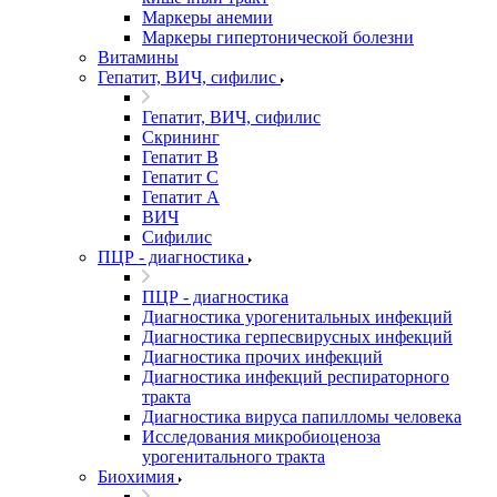
Маркеры анемии
Маркеры гипертонической болезни
Витамины
Гепатит, ВИЧ, сифилис
Гепатит, ВИЧ, сифилис
Скрининг
Гепатит В
Гепатит С
Гепатит А
ВИЧ
Сифилис
ПЦР - диагностика
ПЦР - диагностика
Диагностика урогенитальных инфекций
Диагностика герпесвирусных инфекций
Диагностика прочих инфекций
Диагностика инфекций респираторного
тракта
Диагностика вируса папилломы человека
Исследования микробиоценоза
урогенитального тракта
Биохимия