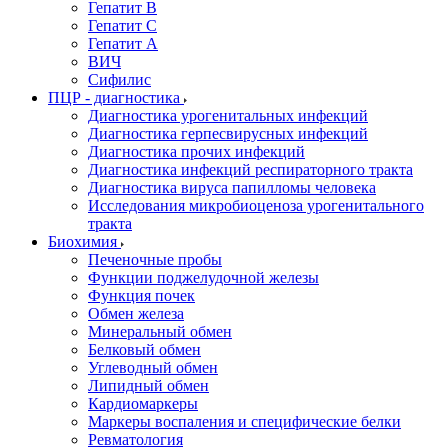
Гепатит В
Гепатит С
Гепатит А
ВИЧ
Сифилис
ПЦР - диагностика
Диагностика урогенитальных инфекций
Диагностика герпесвирусных инфекций
Диагностика прочих инфекций
Диагностика инфекций респираторного тракта
Диагностика вируса папилломы человека
Исследования микробиоценоза урогенитального
тракта
Биохимия
Печеночные пробы
Функции поджелудочной железы
Функция почек
Обмен железа
Минеральный обмен
Белковый обмен
Углеводный обмен
Липидный обмен
Кардиомаркеры
Маркеры воспаления и специфические белки
Ревматология