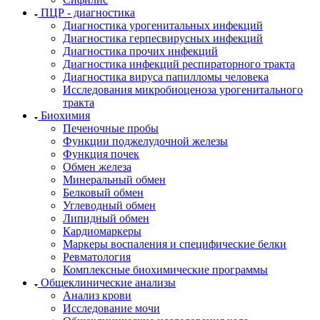
ПЦР - диагностика
Диагностика урогенитальных инфекций
Диагностика герпесвирусных инфекций
Диагностика прочих инфекций
Диагностика инфекций респираторного тракта
Диагностика вируса папилломы человека
Исследования микробиоценоза урогенитального
тракта
Биохимия
Печеночные пробы
Функции поджелудочной железы
Функция почек
Обмен железа
Минеральный обмен
Белковый обмен
Углеводный обмен
Липидный обмен
Кардиомаркеры
Маркеры воспаления и специфические белки
Ревматология
Комплексные биохимические программы
Общеклинические анализы
Анализ крови
Исследование мочи