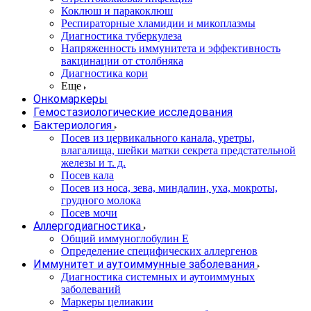
Коклюш и паракоклюш
Респираторные хламидии и микоплазмы
Диагностика туберкулеза
Напряженность иммунитета и эффективность
вакцинации от столбняка
Диагностика кори
Еще
Онкомаркеры
Гемостазиологические исследования
Бактериология
Посев из цервикального канала, уретры,
влагалища, шейки матки секрета предстательной
железы и т. д.
Посев кала
Посев из носа, зева, миндалин, уха, мокроты,
грудного молока
Посев мочи
Аллергодиагностика
Общий иммуноглобулин Е
Определение специфических аллергенов
Иммунитет и аутоиммунные заболевания
Диагностика системных и аутоиммуных
заболеваний
Маркеры целиакии