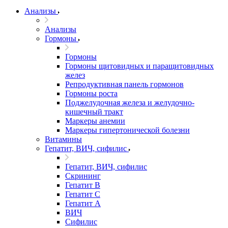
Анализы
Анализы
Гормоны
Гормоны
Гормоны щитовидных и паращитовидных
желез
Репродуктивная панель гормонов
Гормоны роста
Поджелудочная железа и желудочно-
кишечный тракт
Маркеры анемии
Маркеры гипертонической болезни
Витамины
Гепатит, ВИЧ, сифилис
Гепатит, ВИЧ, сифилис
Скрининг
Гепатит В
Гепатит С
Гепатит А
ВИЧ
Сифилис