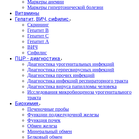
Маркеры анемии
Маркеры гипертонической болезни
Витамины
Гепатит, ВИЧ, сифилис
Скрининг
Гепатит В
Гепатит С
Гепатит А
ВИЧ
Сифилис
ПЦР - диагностика
Диагностика урогенитальных инфекций
Диагностика герпесвирусных инфекций
Диагностика прочих инфекций
Диагностика инфекций респираторного тракта
Диагностика вируса папилломы человека
Исследования микробиоценоза урогенитального
тракта
Биохимия
Печеночные пробы
Функции поджелудочной железы
Функция почек
Обмен железа
Минеральный обмен
Белковый обмен