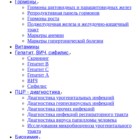
Гормоны
Гормоны щитовидных и паращитовидных желез
Репродуктивная панель гормонов
Гормоны роста
Поджелудочная железа и желудочно-кишечный
тракт
Маркеры анемии
Маркеры гипертонической болезни
Витамины
Гепатит, ВИЧ, сифилис
Скрининг
Гепатит В
Гепатит С
Гепатит А
ВИЧ
Сифилис
ПЦР - диагностика
Диагностика урогенитальных инфекций
Диагностика герпесвирусных инфекций
Диагностика прочих инфекций
Диагностика инфекций респираторного тракта
Диагностика вируса папилломы человека
Исследования микробиоценоза урогенитального
тракта
Биохимия