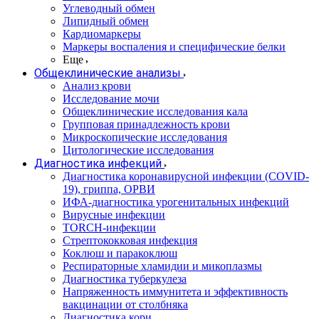
Углеводный обмен
Липидный обмен
Кардиомаркеры
Маркеры воспаления и специфические белки
Еще
Общеклинические анализы
Анализ крови
Исследование мочи
Общеклинические исследования кала
Групповая принадлежность крови
Микроскопические исследования
Цитологические исследования
Диагностика инфекций
Диагностика коронавирусной инфекции (COVID-
19), гриппа, ОРВИ
ИФА-диагностика урогенитальных инфекций
Вирусные инфекции
TORCH-инфекции
Стрептококковая инфекция
Коклюш и паракоклюш
Респираторные хламидии и микоплазмы
Диагностика туберкулеза
Напряженность иммунитета и эффективность
вакцинации от столбняка
Диагностика кори