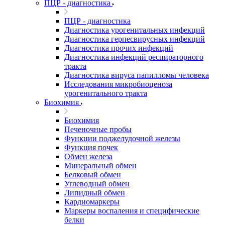
ПЦР - диагностика
ПЦР - диагностика
Диагностика урогенитальных инфекций
Диагностика герпесвирусных инфекций
Диагностика прочих инфекций
Диагностика инфекций респираторного
тракта
Диагностика вируса папилломы человека
Исследования микробиоценоза
урогенитального тракта
Биохимия
Биохимия
Печеночные пробы
Функции поджелудочной железы
Функция почек
Обмен железа
Минеральный обмен
Белковый обмен
Углеводный обмен
Липидный обмен
Кардиомаркеры
Маркеры воспаления и специфические
белки