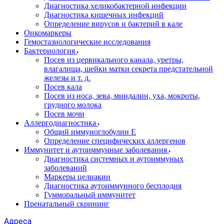
Диагностика хеликобактерной инфекции
Диагностика кишечных инфекций
Определение вирусов и бактерий в кале
Онкомаркеры
Гемостазиологические исследования
Бактериология
Посев из цервикального канала, уретры,
влагалища, шейки матки секрета предстательной
железы и т. д.
Посев кала
Посев из носа, зева, миндалин, уха, мокроты,
грудного молока
Посев мочи
Аллергодиагностика
Общий иммуноглобулин Е
Определение специфических аллергенов
Иммунитет и аутоиммунные заболевания
Диагностика системных и аутоиммуных
заболеваний
Маркеры целиакии
Диагностика аутоиммунного бесплодия
Гумморальный иммунитет
Пренатальный скрининг
Адреса