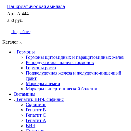
Панкреатическая амилаза
Арт.
А.444
350 руб.
Подробнее
Каталог
Гормоны
Гормоны щитовидных и паращитовидных желез
Репродуктивная панель гормонов
Гормоны роста
Поджелудочная железа и желудочно-кишечный
тракт
Маркеры анемии
Маркеры гипертонической болезни
Витамины
Гепатит, ВИЧ, сифилис
Скрининг
Гепатит В
Гепатит С
Гепатит А
ВИЧ
Сифилис