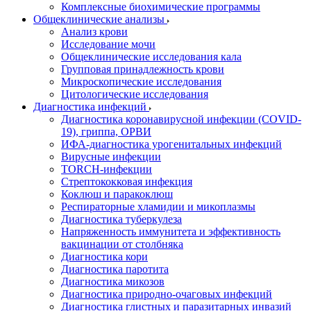
Комплексные биохимические программы
Общеклинические анализы
Анализ крови
Исследование мочи
Общеклинические исследования кала
Групповая принадлежность крови
Микроскопические исследования
Цитологические исследования
Диагностика инфекций
Диагностика коронавирусной инфекции (COVID-
19), гриппа, ОРВИ
ИФА-диагностика урогенитальных инфекций
Вирусные инфекции
TORCH-инфекции
Стрептококковая инфекция
Коклюш и паракоклюш
Респираторные хламидии и микоплазмы
Диагностика туберкулеза
Напряженность иммунитета и эффективность
вакцинации от столбняка
Диагностика кори
Диагностика паротита
Диагностика микозов
Диагностика природно-очаговых инфекций
Диагностика глистных и паразитарных инвазий