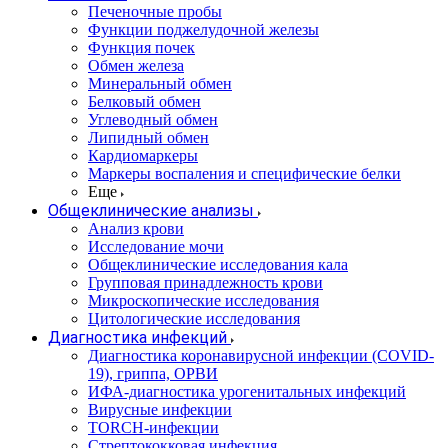
Печеночные пробы
Функции поджелудочной железы
Функция почек
Обмен железа
Минеральный обмен
Белковый обмен
Углеводный обмен
Липидный обмен
Кардиомаркеры
Маркеры воспаления и специфические белки
Еще
Общеклинические анализы
Анализ крови
Исследование мочи
Общеклинические исследования кала
Групповая принадлежность крови
Микроскопические исследования
Цитологические исследования
Диагностика инфекций
Диагностика коронавирусной инфекции (COVID-
19), гриппа, ОРВИ
ИФА-диагностика урогенитальных инфекций
Вирусные инфекции
TORCH-инфекции
Стрептококковая инфекция