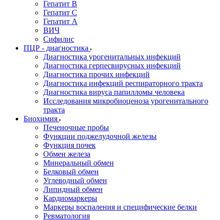
Гепатит В
Гепатит С
Гепатит А
ВИЧ
Сифилис
ПЦР - диагностика
Диагностика урогенитальных инфекций
Диагностика герпесвирусных инфекций
Диагностика прочих инфекций
Диагностика инфекций респираторного тракта
Диагностика вируса папилломы человека
Исследования микробиоценоза урогенитального
тракта
Биохимия
Печеночные пробы
Функции поджелудочной железы
Функция почек
Обмен железа
Минеральный обмен
Белковый обмен
Углеводный обмен
Липидный обмен
Кардиомаркеры
Маркеры воспаления и специфические белки
Ревматология