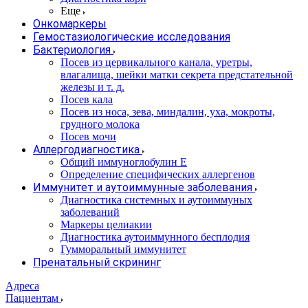
Еще
Онкомаркеры
Гемостазиологические исследования
Бактериология
Посев из цервикального канала, уретры,
влагалища, шейки матки секрета предстательной
железы и т. д.
Посев кала
Посев из носа, зева, миндалин, уха, мокроты,
грудного молока
Посев мочи
Аллергодиагностика
Общий иммуноглобулин Е
Определение специфических аллергенов
Иммунитет и аутоиммунные заболевания
Диагностика системных и аутоиммуных
заболеваний
Маркеры целиакии
Диагностика аутоиммунного бесплодия
Гумморальный иммунитет
Пренатальный скрининг
Адреса
Пациентам