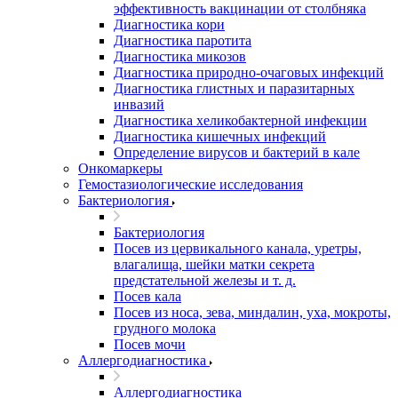
эффективность вакцинации от столбняка
Диагностика кори
Диагностика паротита
Диагностика микозов
Диагностика природно-очаговых инфекций
Диагностика глистных и паразитарных
инвазий
Диагностика хеликобактерной инфекции
Диагностика кишечных инфекций
Определение вирусов и бактерий в кале
Онкомаркеры
Гемостазиологические исследования
Бактериология
Бактериология
Посев из цервикального канала, уретры,
влагалища, шейки матки секрета
предстательной железы и т. д.
Посев кала
Посев из носа, зева, миндалин, уха, мокроты,
грудного молока
Посев мочи
Аллергодиагностика
Аллергодиагностика